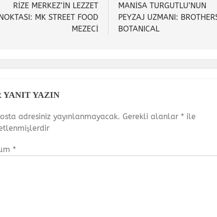
zinmesi
RİZE MERKEZ’İN LEZZET
MANİSA TURGUTLU’NUN
NOKTASI: MK STREET FOOD
PEYZAJ UZMANI: BROTHER
MEZECİ
BOTANICAL
R YANIT YAZIN
osta adresiniz yayınlanmayacak.
Gerekli alanlar
*
ile
retlenmişlerdir
rum
*