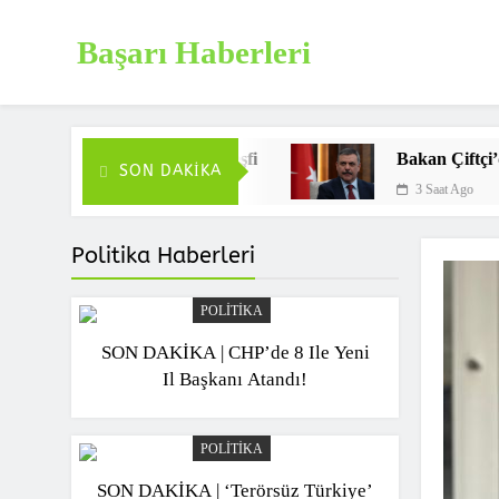
Skip
to
Başarı Haberleri
content
Haberin doğru adresi
razi Keşfi
Bakan Çiftçi’den ‘Terörsüz Türkiye’ 
SON DAKIKA
3 Saat Ago
Politika Haberleri
POLITIKA
SON DAKİKA | CHP’de 8 Ile Yeni
Il Başkanı Atandı!
POLITIKA
SON DAKİKA | ‘Terörsüz Türkiye’