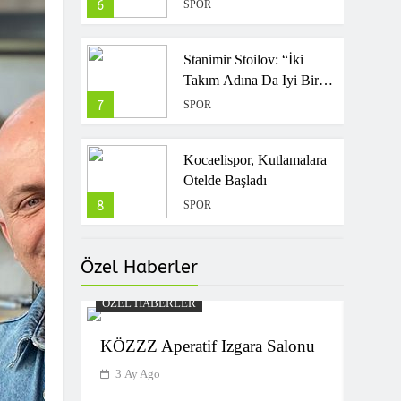
Beşiktaş! Türk Telokomu
Söyledi
6
SPOR
Geçtiler…
Stanimir Stoilov: “İki
Takım Adına Da Iyi Bir
Maç Oldu”
7
SPOR
Kocaelispor, Kutlamalara
Otelde Başladı
8
SPOR
Bundesliga’da Ilk
Özel Haberler
Yarısında 8 Gol Atılan
Union Berlin-Stuttgart
ÖZEL HABERLER
9
SPOR
Maçı 4-4 Bitti
arının
KÖZZZ Aperatif Izgara Salonu
Fatih Karagümrük,
 DABB
3 Ay Ago
Teknik Direktör Orhan