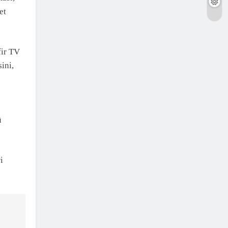
et
fir TV
ini,
ü
i