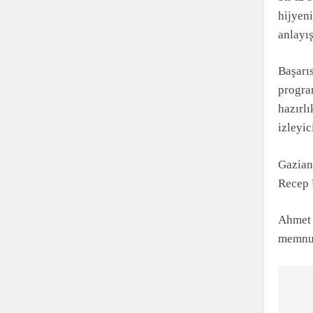
hijyen
anlayış
Başarıs
progra
hazırlı
izleyic
Gaziant
Recep 
Ahmet 
memnun
Ya