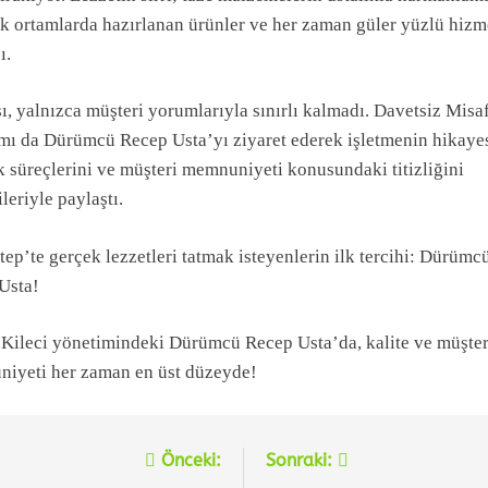
ik ortamlarda hazırlanan ürünler ve her zaman güler yüzlü hizm
ı.
ı, yalnızca müşteri yorumlarıyla sınırlı kalmadı. Davetsiz Misa
mı da Dürümcü Recep Usta’yı ziyaret ederek işletmenin hikayes
k süreçlerini ve müşteri memnuniyeti konusundaki titizliğini
ileriyle paylaştı.
ep’te gerçek lezzetleri tatmak isteyenlerin ilk tercihi: Dürümc
Usta!
Kileci yönetimindeki Dürümcü Recep Usta’da, kalite ve müşter
iyeti her zaman en üst düzeyde!
Önceki:
Sonraki:
zı