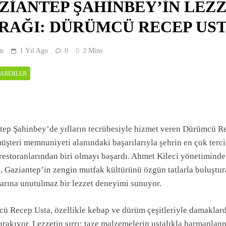
ZİANTEP ŞAHİNBEY’İN LEZ
RAĞI: DÜRÜMCÜ RECEP US
n
1 Yıl Ago
0
2 Mins
HABERLER
tep Şahinbey’de yılların tecrübesiyle hizmet veren Dürümcü R
üşteri memnuniyeti alanındaki başarılarıyla şehrin en çok terc
 restoranlarından biri olmayı başardı. Ahmet Kileci yönetiminde
e, Gaziantep’in zengin mutfak kültürünü özgün tatlarla buluştu
arına unutulmaz bir lezzet deneyimi sunuyor.
ü Recep Usta, özellikle kebap ve dürüm çeşitleriyle damaklard
bırakıyor. Lezzetin sırrı; taze malzemelerin ustalıkla harmanlan