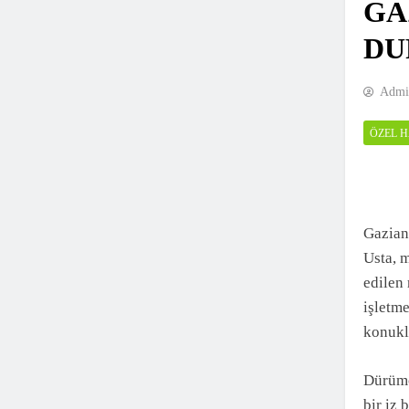
GA
DU
Admi
ÖZEL 
Gazian
Usta, m
edilen
işletm
konukl
Dürümc
bir iz 