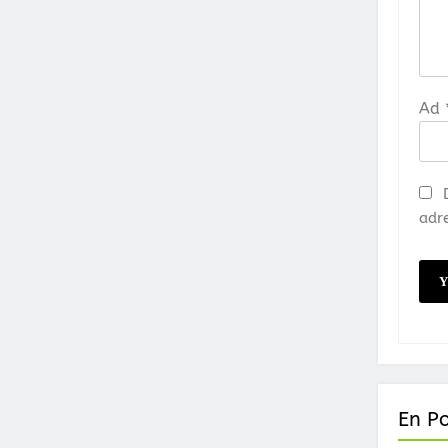
Ad
adre
En P