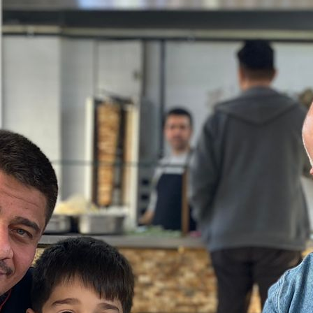
L HABERLER
ÖZEL HABERLER
e’de Lezzetin Yeni Adresi:
Dikili’de Deniz Tutkunl
N DÖNER EXPRESS
Yeni Gözdesi: Kaptan
 Ay Ago
3 Ay Ago