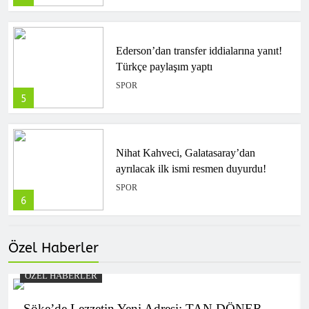
Ederson’dan transfer iddialarına yanıt!
Türkçe paylaşım yaptı
SPOR
5
Nihat Kahveci, Galatasaray’dan
ayrılacak ilk ismi resmen duyurdu!
SPOR
6
Özel Haberler
Göztepe hazırlık maçında
Trabzonspor’u devirdi!
ÖZEL HABERLER
SPOR
7
Söke’de Lezzetin Yeni Adresi: TAN DÖNER