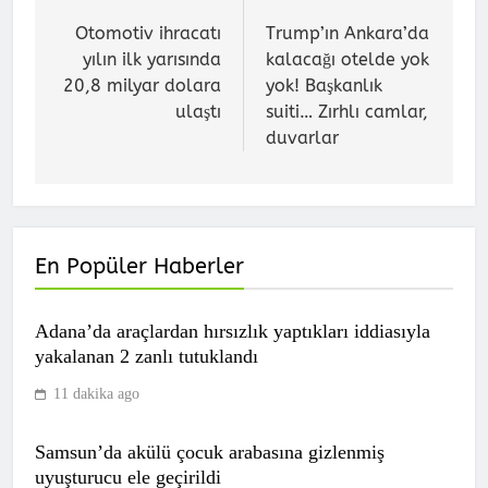
gezinmesi
Otomotiv ihracatı
Trump’ın Ankara’da
yılın ilk yarısında
kalacağı otelde yok
20,8 milyar dolara
yok! Başkanlık
ulaştı
suiti… Zırhlı camlar,
duvarlar
Göztepe hazırlık maçında
En Popüler Haberler
Trabzonspor’u devirdi!
SPOR
Adana’da araçlardan hırsızlık yaptıkları iddiasıyla
7
yakalanan 2 zanlı tutuklandı
11 dakika ago
Fenerbahçe’nin golünde Archie Brown
ofsayt mı? Galatasaray taraftarından
Samsun’da akülü çocuk arabasına gizlenmiş
Boey’in pozisyonuna yaylım ateşi!
SPOR
uyuşturucu ele geçirildi