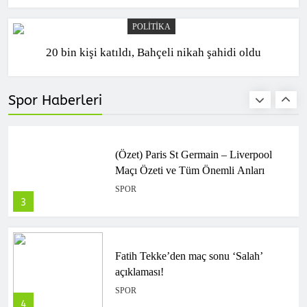
POLITIKA
20 bin kişi katıldı, Bahçeli nikah şahidi oldu
(Özet) Barcelona – Atletico Madrid
Maçı Özeti ve Tüm Önemli Anları
SPOR
Spor Haberleri
2
(Özet) Paris St Germain – Liverpool
Maçı Özeti ve Tüm Önemli Anları
SPOR
3
Fatih Tekke’den maç sonu ‘Salah’
açıklaması!
SPOR
4