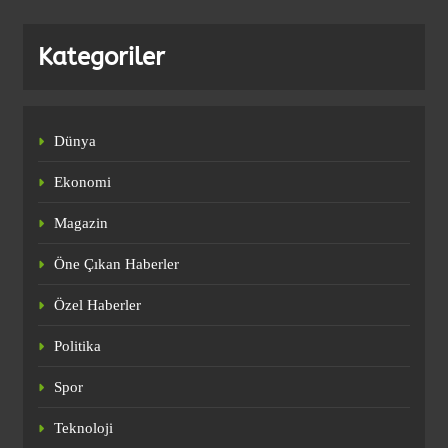
Kategoriler
Fatih Tekke’den maç sonu ‘Salah’
açıklaması!
SPOR
4
Dünya
Ekonomi
Ederson’dan transfer iddialarına yanıt!
Magazin
Türkçe paylaşım yaptı
SPOR
Öne Çıkan Haberler
5
Özel Haberler
Politika
Nihat Kahveci, Galatasaray’dan
ayrılacak ilk ismi resmen duyurdu!
Spor
SPOR
6
Teknoloji