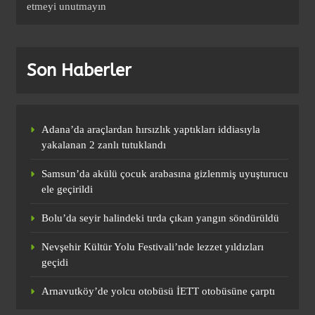
etmeyi unutmayın
(Özet) Admira WM – Fenerbahçe Maçı
Özeti ve Tüm Önemli Anları
Son Haberler
SPOR
1
Adana’da araçlardan hırsızlık yaptıkları iddiasıyla
yakalanan 2 zanlı tutuklandı
(Özet) Barcelona – Atletico Madrid
Maçı Özeti ve Tüm Önemli Anları
Samsun’da akülü çocuk arabasına gizlenmiş uyuşturucu
SPOR
ele geçirildi
2
Bolu’da seyir halindeki tırda çıkan yangın söndürüldü
Nevşehir Kültür Yolu Festivali’nde lezzet yıldızları
(Özet) Paris St Germain – Liverpool
geçidi
Maçı Özeti ve Tüm Önemli Anları
SPOR
Arnavutköy’de yolcu otobüsü İETT otobüsüne çarptı
3