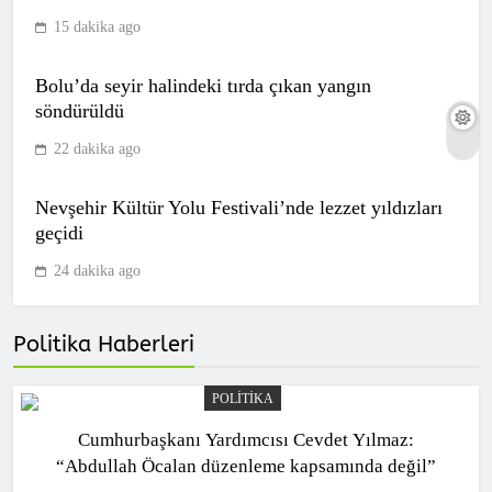
8
15 dakika ago
Bolu’da seyir halindeki tırda çıkan yangın
Fenerbahçe Beko, EuroLeague’de Final
söndürüldü
Four’da!
SPOR
22 dakika ago
9
Nevşehir Kültür Yolu Festivali’nde lezzet yıldızları
geçidi
Galatasaray, Antalyaspor maçına hazır
24 dakika ago
SPOR
10
Politika Haberleri
POLITIKA
(Özet) Admira WM – Fenerbahçe Maçı
Cumhurbaşkanı Yardımcısı Cevdet Yılmaz:
Özeti ve Tüm Önemli Anları
“Abdullah Öcalan düzenleme kapsamında değil”
SPOR
1