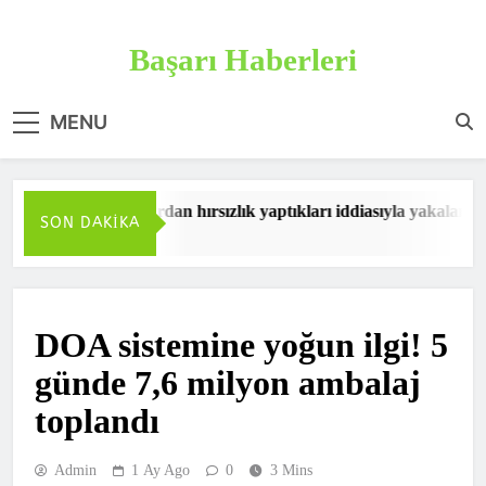
Skip
to
Başarı Haberleri
content
Haberin doğru adresi
MENU
Adana’da araçlardan hırsızlık yaptıkları iddiasıyla yakalanan 2
SON DAKIKA
11 Dakika Ago
DOA sistemine yoğun ilgi! 5
günde 7,6 milyon ambalaj
toplandı
Admin
1 Ay Ago
0
3 Mins