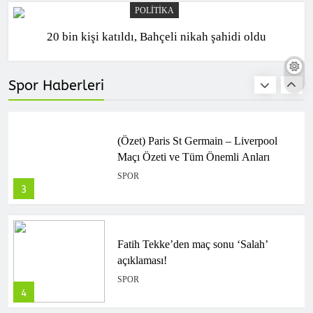
POLITIKA
20 bin kişi katıldı, Bahçeli nikah şahidi oldu
(Özet) Barcelona – Atletico Madrid
Maçı Özeti ve Tüm Önemli Anları
SPOR
Spor Haberleri
2
(Özet) Paris St Germain – Liverpool
Maçı Özeti ve Tüm Önemli Anları
SPOR
3
Fatih Tekke’den maç sonu ‘Salah’
açıklaması!
SPOR
4