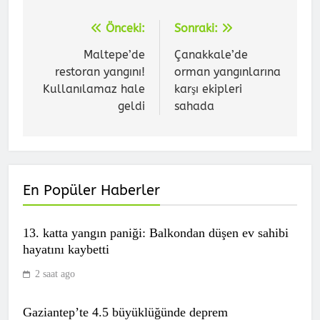
Önceki:
Sonraki:
Yazı
gezinmesi
Maltepe’de
Çanakkale’de
restoran yangını!
orman yangınlarına
Kullanılamaz hale
karşı ekipleri
geldi
sahada
Göztepe hazırlık maçında
Trabzonspor’u devirdi!
SPOR
En Popüler Haberler
7
13. katta yangın paniği: Balkondan düşen ev sahibi
hayatını kaybetti
Fenerbahçe’nin golünde Archie Brown
ofsayt mı? Galatasaray taraftarından
2 saat ago
Boey’in pozisyonuna yaylım ateşi!
SPOR
8
Gaziantep’te 4.5 büyüklüğünde deprem