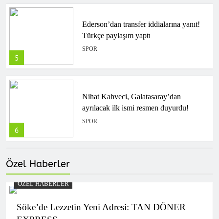
Ederson’dan transfer iddialarına yanıt!
Türkçe paylaşım yaptı
SPOR
5
Nihat Kahveci, Galatasaray’dan
ayrılacak ilk ismi resmen duyurdu!
SPOR
6
Özel Haberler
Göztepe hazırlık maçında
Trabzonspor’u devirdi!
ÖZEL HABERLER
SPOR
7
Söke’de Lezzetin Yeni Adresi: TAN DÖNER