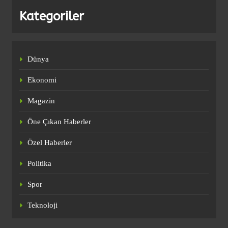
Kategoriler
Fatih Tekke’den maç sonu ‘Salah’
açıklaması!
SPOR
4
Dünya
Ekonomi
Ederson’dan transfer iddialarına yanıt!
Magazin
Türkçe paylaşım yaptı
SPOR
Öne Çıkan Haberler
5
Özel Haberler
Politika
Nihat Kahveci, Galatasaray’dan
ayrılacak ilk ismi resmen duyurdu!
Spor
SPOR
6
Teknoloji