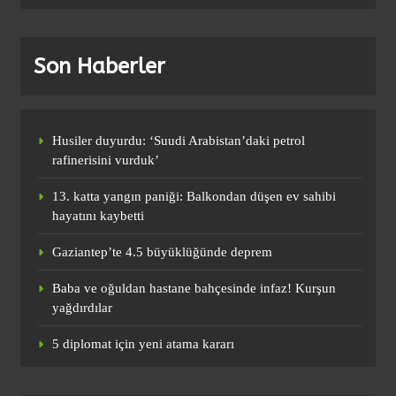
(Özet) Admira WM – Fenerbahçe Maçı
Özeti ve Tüm Önemli Anları
Son Haberler
SPOR
1
Husiler duyurdu: ‘Suudi Arabistan’daki petrol
rafinerisini vurduk’
(Özet) Barcelona – Atletico Madrid
Maçı Özeti ve Tüm Önemli Anları
13. katta yangın paniği: Balkondan düşen ev sahibi
SPOR
hayatını kaybetti
2
Gaziantep’te 4.5 büyüklüğünde deprem
Baba ve oğuldan hastane bahçesinde infaz! Kurşun
(Özet) Paris St Germain – Liverpool
yağdırdılar
Maçı Özeti ve Tüm Önemli Anları
SPOR
5 diplomat için yeni atama kararı
3