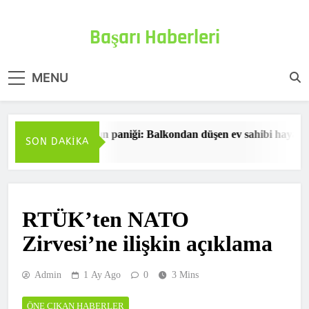
Skip
to
Başarı Haberleri
content
Haberin doğru adresi
MENU
13. katta yangın paniği: Balkondan düşen ev sahibi hayatını 
SON DAKIKA
2 Saat Ago
RTÜK’ten NATO
Zirvesi’ne ilişkin açıklama
Admin
1 Ay Ago
0
3 Mins
ÖNE ÇIKAN HABERLER