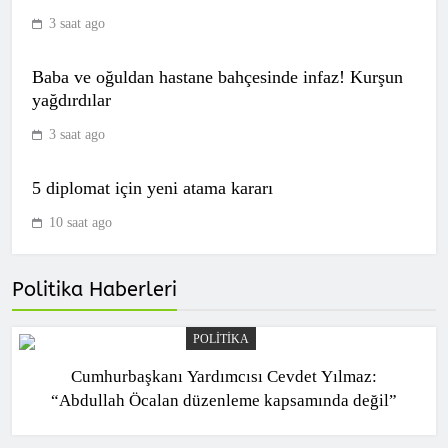
3 saat ago
Fenerbahçe Beko, EuroLeague’de Final
Baba ve oğuldan hastane bahçesinde infaz! Kurşun
Four’da!
yağdırdılar
SPOR
9
3 saat ago
5 diplomat için yeni atama kararı
Galatasaray, Antalyaspor maçına hazır
10 saat ago
SPOR
10
Politika Haberleri
POLITIKA
(Özet) Admira WM – Fenerbahçe Maçı
Cumhurbaşkanı Yardımcısı Cevdet Yılmaz:
Özeti ve Tüm Önemli Anları
“Abdullah Öcalan düzenleme kapsamında değil”
SPOR
1