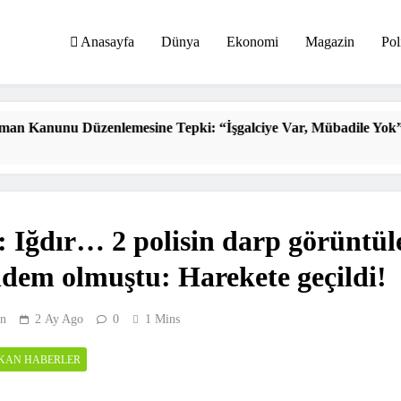
Anasayfa
Dünya
Ekonomi
Magazin
Pol
üzenlemesine Tepki: “İşgalciye Var, Mübadile Yok”
: Iğdır… 2 polisin darp görüntül
dem olmuştu: Harekete geçildi!
n
2 Ay Ago
0
1 Mins
IKAN HABERLER