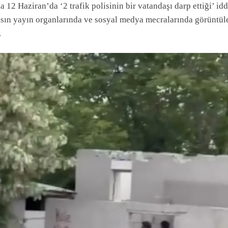
a 12 Haziran’da ‘2 trafik polisinin bir vatandaşı darp ettiği’ idd
asın yayın organlarında ve sosyal medya mecralarında görüntül
.
L HABERLER
ÖZEL HABERLER
tan Balık Urla: Denizden
ROYS GARAGE: Ded
raya Taze Lezzetlerin Adresi
Gelen Tecrübe Ile Güven
Kaporta Ve Boya Hizme
 Ay Ago