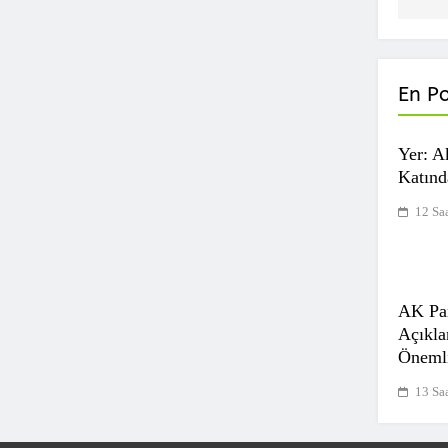
En P
Yer: A
Katınd
12 Sa
AK Par
Açıkla
Önemli
13 Sa