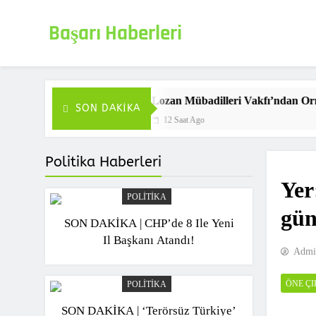
Skip
to
Başarı Haberleri
content
Haberin doğru adresi
Lozan Mübadilleri Vakfı’ndan Orman Kanunu D
SON DAKIKA
12 Saat Ago
Politika Haberleri
Yer
POLITIKA
gün
SON DAKİKA | CHP’de 8 Ile Yeni
Il Başkanı Atandı!
Admi
ÖNE Ç
POLITIKA
SON DAKİKA | ‘Terörsüz Türkiye’