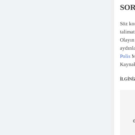
SOR
Söz kon
talimat
Olayın 
aydınla
Polis
Mü
Kayna
İLGİNİ
Ya
ge