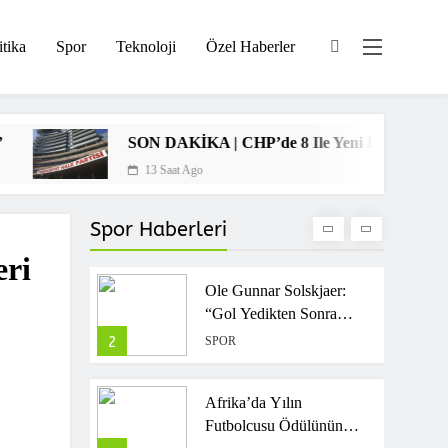
Union Berlin-Stuttgart
9
SPOR
Maçı 4-4 Bitti
itika
Spor
Teknoloji
Özel Haberler
Fatih Karagümrük,
Teknik Direktör Orhan
Ak Ile Yollarını Ayırdı
10
SPOR
SON DAKİKA | CHP’de 8 Ile Yeni Il Başkanı Atandı!
13 Saat Ago
İsmail Köybaşı Attığı
Golü Yorumladı! “Belki
De Kariyerimin En Güzel
Spor Haberleri
1
SPOR
Golünü Attım”
eri
Ole Gunnar Solskjaer:
“Gol Yedikten Sonra
Duygusal Kontrolümüzü
2
SPOR
Kaybettik”
Afrika’da Yılın
Futbolcusu Ödülünün