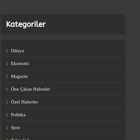
Union Berlin-Stuttgart
9
SPOR
Maçı 4-4 Bitti
Fatih Karagümrük,
Kategoriler
Teknik Direktör Orhan
Ak Ile Yollarını Ayırdı
10
SPOR
Dünya
Ekonomi
Magazin
Öne Çıkan Haberler
Özel Haberler
Politika
Spor