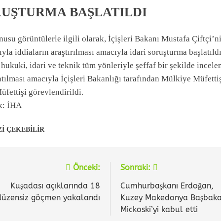
UŞTURMA BAŞLATILDI
usu görüntülerle ilgili olarak, İçişleri Bakanı Mustafa Çiftçi’n
ıyla iddiaların araştırılması amacıyla idari soruşturma başlatıldı
hukuki, idari ve teknik tüm yönleriyle şeffaf bir şekilde incele
tılması amacıyla İçişleri Bakanlığı tarafından Mülkiye Müfetti
fettişi görevlendirildi.
k: İHA
Zİ ÇEKEBİLİR
Önceki:
Sonraki:
zı
zinmesi
Kuşadası açıklarında 18
Cumhurbaşkanı Erdoğan,
düzensiz göçmen yakalandı
Kuzey Makedonya Başbaka
Mickoski’yi kabul etti