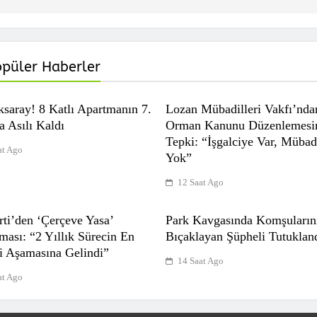
opüler Haberler
ksaray! 8 Katlı Apartmanın 7.
Lozan Mübadilleri Vakfı’nda
a Asılı Kaldı
Orman Kanunu Düzenlemesi
Tepki: “İşgalciye Var, Mübad
at Ago
Yok”
12 Saat Ago
ti’den ‘Çerçeve Yasa’
Park Kavgasında Komşuların
ması: “2 Yıllık Sürecin En
Bıçaklayan Şüpheli Tutuklan
 Aşamasına Gelindi”
14 Saat Ago
at Ago