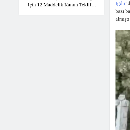
Iğdır
’d
Için 12 Maddelik Kanun Teklifi!
bazı b
Detaylar Ortaya Çıktı
almıştı
ÖZE
Kap
Sof
3